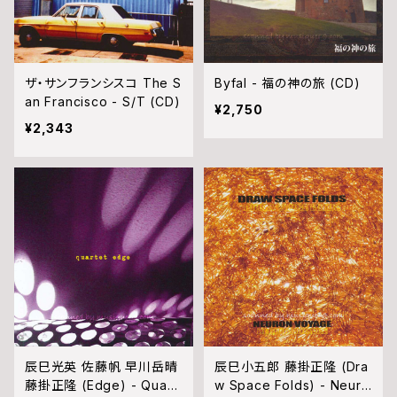
ザ・サンフランシスコ The S
Byfal - 福の神の旅 (CD)
an Francisco - S/T (CD)
¥2,750
¥2,343
辰巳光英 佐藤帆 早川岳晴
辰巳小五郎 藤掛正隆 (Dra
藤掛正隆 (Edge) - Quart
w Space Folds) - Neuro