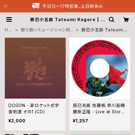
平日13〜17時営業、土日祝休み
辰巳小五郎 Tatsumi Kogoro | M
usique69 Archive Recordings
HO
取り扱いミュージシャン別
辰巳小五郎 Tatsumi
ME
Musicians
Kogoro
DOGON - 非ロケット式宇
辰巳光英 佐藤帆 早川岳晴
宙到達 その1 (CD)
藤掛正隆 - Live at Storm
y Monday (CD)
¥2,000
¥1,257