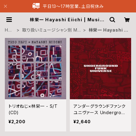
平日13〜17時営業、土日祝休み
林栄一 Hayashi Eiichi | Musiqu
e69 Archive Recordings
HO
取り扱いミュージシャン別 Mu
林栄一 Hayashi Ei
ME
sicians
ichi
トリオねじ×林栄一 - S/T
アンダーグラウンドファンク
(CD)
ユニヴァース Undergroun
d Funk Universe - S/T
¥2,200
¥2,640
(CD)