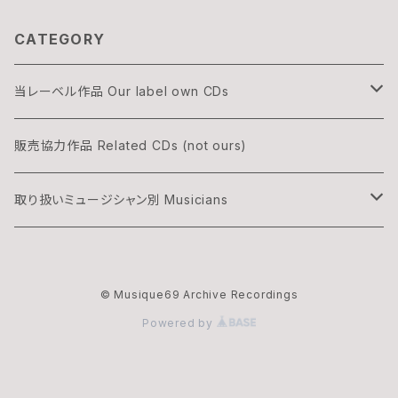
CATEGORY
当レーベル作品 Our label own CDs
DOGON
販売協力作品 Related CDs (not ours)
THREE & ONLY
取り扱いミュージシャン別 Musicians
渡辺隆雄×吉森信
湊雅史 Minato Masafumi
© Musique69 Archive Recordings
華村灰太郎カルテット
吉森信 Yoshimori Makoto
Powered by
ムジーク・ロックのオフィシャル・マーチャンダイズ
夢野カブ Yumeno Kabu