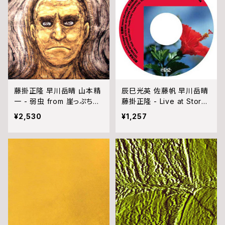
藤掛正隆 早川岳晴 山本精
辰巳光英 佐藤帆 早川岳晴
一 - 弱虫 from 崖っぷちセ
藤掛正隆 - Live at Storm
ッション (CD)
y Monday (CD)
¥2,530
¥1,257