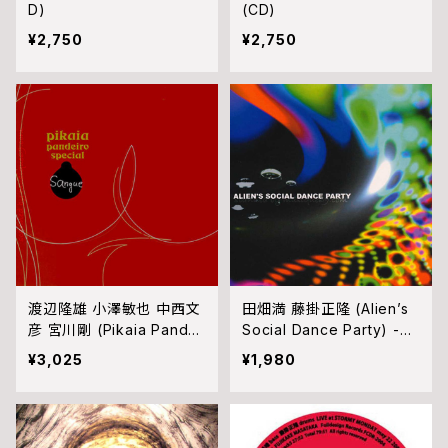
D)
(CD)
¥2,750
¥2,750
渡辺隆雄 小澤敏也 中西文
田畑満 藤掛正隆 (Alien’s
彦 宮川剛 (Pikaia Pandei
Social Dance Party) -
ro Special) - サンギ San
S/T (CD)
¥3,025
¥1,980
gue (CD)