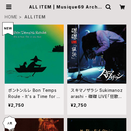
ALL ITEM | Musique69 Archiv
e Recordings
HOME
ALL ITEM
ボントンルレ Bon Temps
スキマノザラシ Sukimanoz
Roule - It's a Time for a
arashi - 磔磔 LIVE「狂歌」
New Time (CD)
(CD)
¥2,750
¥2,750