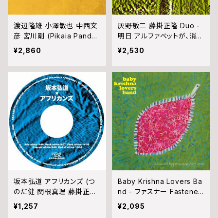
渡辺隆雄 小澤敏也 中西文
灰野敬二 藤掛正隆 Duo -
彦 宮川剛 (Pikaia Pandei
明日 アルファベットが、消え
ro Special) - Tokyo Vol
てしまいますように (CD)
¥2,860
¥2,530
cano (CD)
坂本弘道 アフリカンズ (つ
Baby Krishna Lovers Ba
のだ健 関根真理 藤掛正
nd - ファスナー Fastener
隆) - 坂本弘道×アフリカン
(CD)
¥1,257
¥2,095
ズ (CD)