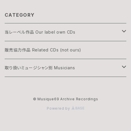
CATEGORY
当レーベル作品 Our label own CDs
DOGON
販売協力作品 Related CDs (not ours)
THREE & ONLY
取り扱いミュージシャン別 Musicians
渡辺隆雄×吉森信
湊雅史 Minato Masafumi
© Musique69 Archive Recordings
華村灰太郎カルテット
吉森信 Yoshimori Makoto
Powered by
ムジーク・ロックのオフィシャル・マーチャンダイズ
夢野カブ Yumeno Kabu