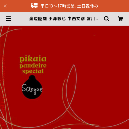
平日13〜17時営業、土日祝休み
渡辺隆雄 小澤敏也 中西文彦 宮川剛
(Pikaia Pandeiro Special) - サ
ンギ Sangue (CD) | Musique69
Archive Recordings