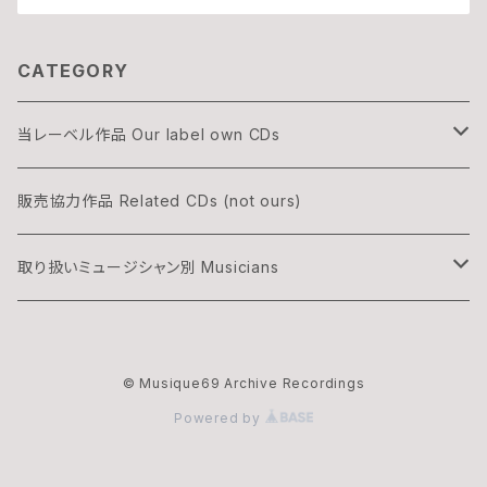
CATEGORY
当レーベル作品 Our label own CDs
DOGON
販売協力作品 Related CDs (not ours)
THREE & ONLY
取り扱いミュージシャン別 Musicians
渡辺隆雄×吉森信
湊雅史 Minato Masafumi
© Musique69 Archive Recordings
華村灰太郎カルテット
吉森信 Yoshimori Makoto
Powered by
ムジーク・ロックのオフィシャル・マーチャンダイズ
夢野カブ Yumeno Kabu