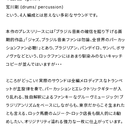
宮川剛 (drums/ percussion)
という、4人編成とは思えない多彩なサウンドです。
本作のプレスリリースには「ブラジル音楽の確信を掘り下げる画
期的作品」「ジャズ、ブラジル音楽ファンは勿論、全世界のパーカッ
ションファン必聴！」とあり、ブラジリアン、パンデイロ、サンバ、ボサ
ノヴァなどという、ロックファンにはあまり馴染みのないキャッチ
コピーが並んではいますが・・・
ところがどっこい！実際のサウンドは全編メロディアスなトランペ
ットが主旋律を奏で、パーカッションとエレクトリックギターが入
り乱れる、独自解釈によるファンキーなグルーヴミュージック！ブ
ラジリアンリズムをベースにしながらも、東京だからこそ生まれた
とも言える、ロック馬鹿のムジーク・ロック店長も個人的にお勧
めしたい、オリジナリティ溢れる強力な一枚に仕上がっています。