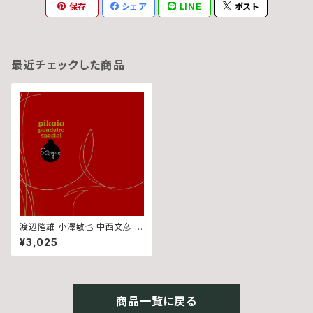
保存
シェア
LINE
ポスト
最近チェックした商品
渡辺隆雄 小澤敏也 中西文彦 宮
川剛 (Pikaia Pandeiro Spec
¥3,025
ial) - サンギ Sangue (CD)
商品一覧に戻る