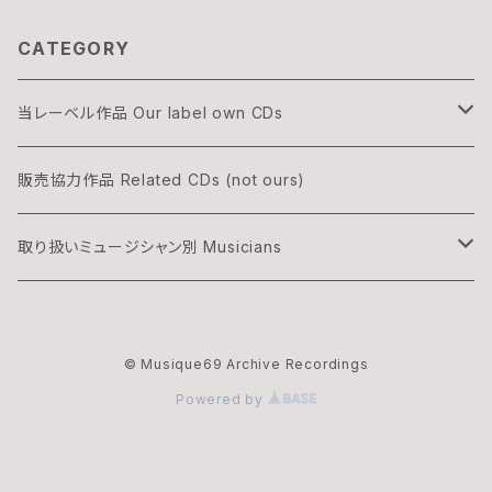
CATEGORY
当レーベル作品 Our label own CDs
DOGON
販売協力作品 Related CDs (not ours)
THREE & ONLY
取り扱いミュージシャン別 Musicians
渡辺隆雄×吉森信
湊雅史 Minato Masafumi
© Musique69 Archive Recordings
華村灰太郎カルテット
吉森信 Yoshimori Makoto
Powered by
ムジーク・ロックのオフィシャル・マーチャンダイズ
夢野カブ Yumeno Kabu