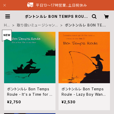
平日13〜17時営業、土日祝休み
ボントンルレ BON TEMPS ROULE
| Musique69 Archive Recordi
ngs
HO
取り扱いミュージシャン別
ボントンルレ BON TEM
ME
Musicians
PS ROULE
ボントンルレ Bon Temps
ボントンルレ Bon Temps
Roule - It's a Time for a
Roule - Lazy Boy Wann
New Time (CD)
a Go to the Sea... Come
¥2,750
¥2,530
on Our Live!!! (CD)