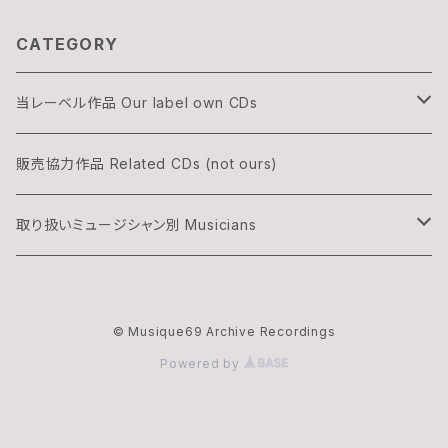
CATEGORY
当レーベル作品 Our label own CDs
DOGON
販売協力作品 Related CDs (not ours)
THREE & ONLY
取り扱いミュージシャン別 Musicians
渡辺隆雄×吉森信
湊雅史 Minato Masafumi
© Musique69 Archive Recordings
華村灰太郎カルテット
吉森信 Yoshimori Makoto
Powered by
ムジーク・ロックのオフィシャル・マーチャンダイズ
夢野カブ Yumeno Kabu