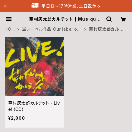
平日13〜17時営業、土日祝休み
華村灰太郎カルテット | Musique6
9 Archive Recordings
HOM
当レーベル作品 Our label ow
華村灰太郎カルテ
E
n CDs
ット
華村灰太郎カルテット - Liv
e! (CD)
¥2,000