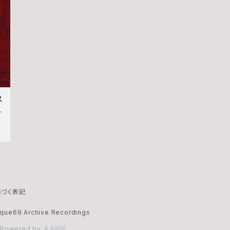
ム
夢
ン
辰
渡
ス
T
赤
華
角
づく表記
今
que69 Archive Recordings
Powered by