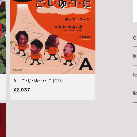
C
当
D
販
A - ご・じ・ゆ・う・に (CD)
¥2,037
T
取
湊
華
吉