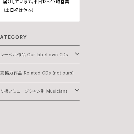
届けしています。平日13〜17時営業
（土日祝は休み）
ATEGORY
レーベル作品 Our label own CDs
OGON
売協力作品 Related CDs (not ours)
HREE & ONLY
り扱いミュージシャン別 Musicians
渡辺隆雄×吉森信
雅史 Minato Masafumi
村灰太郎カルテット
森信 Yoshimori Makoto