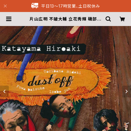
平日13〜17時営業、土日祝休み
片山広明 不破大輔 立花秀輝 磯部潤
- Dust Off (CD) | Musique69
Archive Recordings