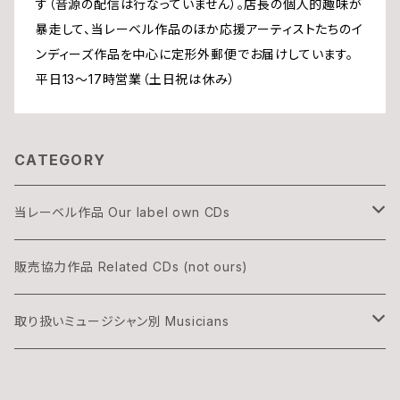
す（音源の配信は行なっていません）。店長の個人的趣味が
暴走して、当レーベル作品のほか応援アーティストたちのイ
ンディーズ作品を中心に定形外郵便でお届けしています。
平日13〜17時営業（土日祝は休み）
CATEGORY
当レーベル作品 Our label own CDs
DOGON
販売協力作品 Related CDs (not ours)
THREE & ONLY
取り扱いミュージシャン別 Musicians
渡辺隆雄×吉森信
湊雅史 Minato Masafumi