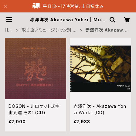
平日13〜17時営業、土日祝休み
赤澤洋次 Akazawa Yohzi | Musi
que69 Archive Recordings
HO
取り扱いミュージシャン別 M
赤澤洋次 Akazawa
ME
usicians
Yohzi
DOGON - 非ロケット式宇
赤澤洋次 - Akazawa Yoh
宙到達 その1 (CD)
zi Works (CD)
¥2,000
¥2,933