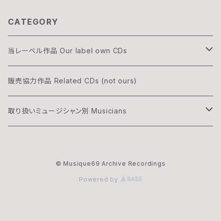
CATEGORY
当レーベル作品 Our label own CDs
DOGON
販売協力作品 Related CDs (not ours)
THREE & ONLY
取り扱いミュージシャン別 Musicians
渡辺隆雄×吉森信
湊雅史 Minato Masafumi
© Musique69 Archive Recordings
華村灰太郎カルテット
吉森信 Yoshimori Makoto
Powered by
ムジーク・ロックのオフィシャル・マーチャンダイズ
夢野カブ Yumeno Kabu