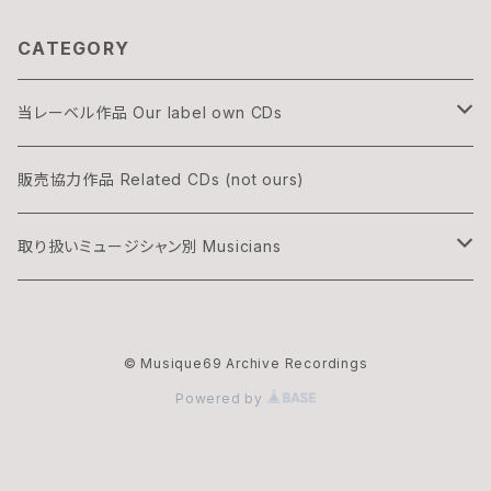
CATEGORY
当レーベル作品 Our label own CDs
DOGON
販売協力作品 Related CDs (not ours)
THREE & ONLY
取り扱いミュージシャン別 Musicians
渡辺隆雄×吉森信
湊雅史 Minato Masafumi
© Musique69 Archive Recordings
華村灰太郎カルテット
吉森信 Yoshimori Makoto
Powered by
ムジーク・ロックのオフィシャル・マーチャンダイズ
夢野カブ Yumeno Kabu