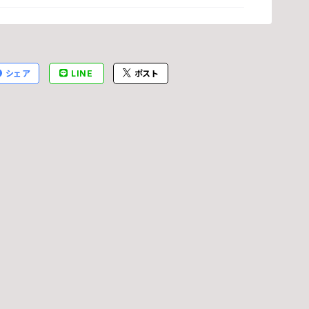
ホ
シェア
LINE
ポスト
橋
石
加
片
不
梅