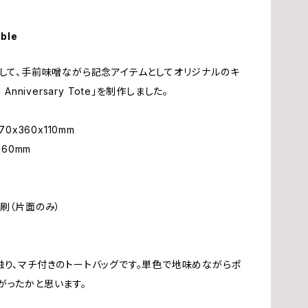
ム
夢
able
ン
辰
際して、手前味噌ながら記念アイテムとしてオリジナルのキ
h Anniversary Tote」を制作しました。
渡
0x360x110mm
560mm
赤
華
刷（片面のみ）
角
触り、マチ付きのトートバッグです。単色で地味めながらポ
今
がったかと思います。