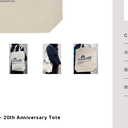
C
当
D
販
T
取
湊
20th Anniversary Tote
華
吉