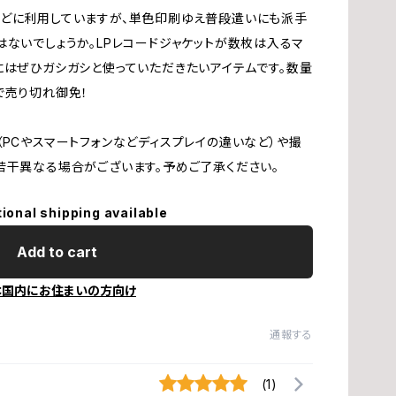
高
どに利用していますが、単色印刷ゆえ普段遣いにも派手
ないでしょうか。LPレコードジャケットが数枚は入るマ
にはぜひガシガシと使っていただきたいアイテムです。数量
ス
で売り切れ御免！
B
PCやスマートフォンなどディスプレイの違いなど）や撮
若干異なる場合がございます。予めご了承ください。
藤
tional shipping available
早
Add to cart
野
本国内にお住まいの方向け
通報する
佐
(1)
関