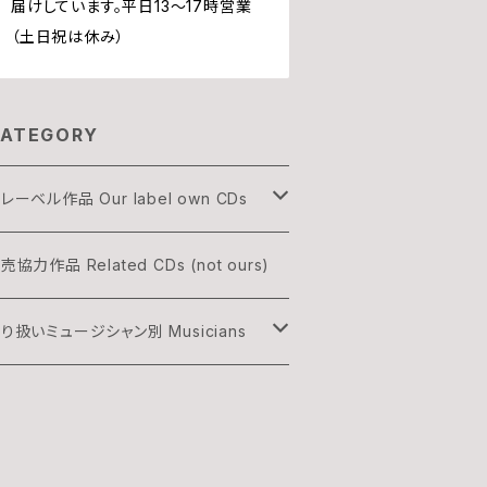
届けしています。平日13〜17時営業
（土日祝は休み）
ATEGORY
レーベル作品 Our label own CDs
OGON
売協力作品 Related CDs (not ours)
HREE & ONLY
り扱いミュージシャン別 Musicians
渡辺隆雄×吉森信
雅史 Minato Masafumi
村灰太郎カルテット
森信 Yoshimori Makoto