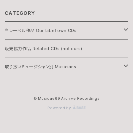
CATEGORY
当レーベル作品 Our label own CDs
DOGON
販売協力作品 Related CDs (not ours)
THREE & ONLY
取り扱いミュージシャン別 Musicians
渡辺隆雄×吉森信
湊雅史 Minato Masafumi
© Musique69 Archive Recordings
華村灰太郎カルテット
吉森信 Yoshimori Makoto
Powered by
ムジーク・ロックのオフィシャル・マーチャンダイズ
夢野カブ Yumeno Kabu