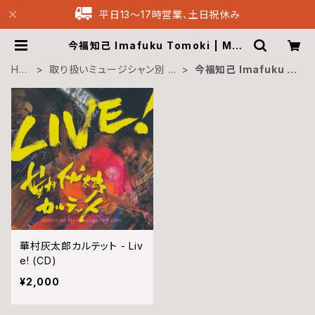
平日13〜17時営業、土日祝休み
今福知己 Imafuku Tomoki | Mus
ique69 Archive Recordings
HO
取り扱いミュージシャン別 M
今福知己 Imafuku T
ME
usicians
omoki
華村灰太郎カルテット - Liv
e! (CD)
¥2,000