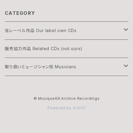
CATEGORY
当レーベル作品 Our label own CDs
DOGON
販売協力作品 Related CDs (not ours)
THREE & ONLY
取り扱いミュージシャン別 Musicians
渡辺隆雄×吉森信
湊雅史 Minato Masafumi
© Musique69 Archive Recordings
華村灰太郎カルテット
吉森信 Yoshimori Makoto
Powered by
ムジーク・ロックのオフィシャル・マーチャンダイズ
夢野カブ Yumeno Kabu