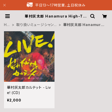
平日13〜17時営業、土日祝休み
華村灰太郎 Hanamura High-Tar
o | Musique69 Archive Recor
dings
HO
取り扱いミュージシャン
華村灰太郎 Hanamura
ME
別 Musicians
High-Taro
華村灰太郎カルテット - Liv
e! (CD)
¥2,000