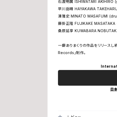
石渡明廣 ISHIWATARI AKIHIRO (g
早川岳晴 HAYAKAWA TAKEHARU (
湊雅史 MINATO MASAFUMI (dru
藤掛正隆 FUJIKAKE MASATAKA (
桑原延享 KUWABARA NOBUTAKA (e
一癖ありまくりの作品をリリースし続け
Records」制作。
Interna
日
レビュー