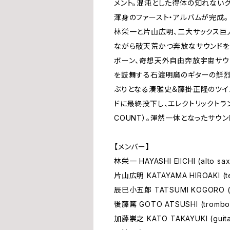
メント。混沌とした得体の知れない
渾身のファースト・アルバムが完成。
林栄一と片山広明、二大サックス巨
ながら破天荒かつ奔放なサウンドを
ボーン、奇想天外自由奔放宇宙サウ
を鼓舞する石渡明廣のギターの鮮烈な
ぶりとなる湊雅史＆藤掛正隆のツイ
ドに最終投下し、エレクトリックトラン
COUNT）。渾然一体となったサウ
【メンバー】
林栄一 HAYASHI EIICHI (alto sa
片山広明 KATAYAMA HIROAKI (te
辰巳小五郎 TATSUMI KOGORO (t
後藤篤 GOTO ATSUSHI (trombo
加藤崇之 KATO TAKAYUKI (guita