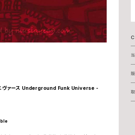
C
当
D
販
 Underground Funk Universe -
T
取
湊
able
華
吉