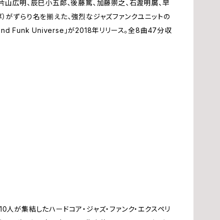
片山広明、辰巳小五郎、後藤篤、加藤崇之、石渡明廣、早
享）がずらり名を揃えた、強烈なジャズファンクユニットの
ム
夢
nd Funk Universe」が2018年リリース。全8曲47分収
ン
辰
渡
赤
華
角
今
0人が集結したハードコア・ジャズ・ファンク・エクスペリ