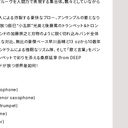
グルーヴを人間力で表現する集合体。飄々としていながら
高
人による炸裂する豪快なブロー、アンサンブルの要となり
ス
放つ辰巳“小五郎”光英と後藤篤のトランペット＆トロン
ンドの加藤崇之と刃物のように鋭く切れ込みバンド全体
B
対比、無比の豪傑ベース早川岳晴と13 ozから10数年
ンドラムによる強靭なリズム隊、そして「歌と言葉」をバン
藤
ペットで彩りを添える桑原延享（from DEEP
ンドが放つ世界是如何！
早
xophone)
野
nor saxophone)
rumpet)
佐
ne)
r)
関