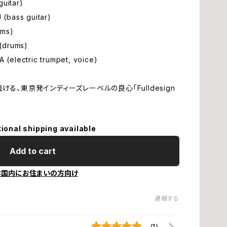
uitar)
bass guitar)
ホ
ms)
drums)
lectric trumpet, voice)
橋
る、東京発インディーズレーベルの良心「Fulldesign
石
加
tional shipping available
Add to cart
片
本国内にお住まいの方向け
不
通報する
梅
(1)