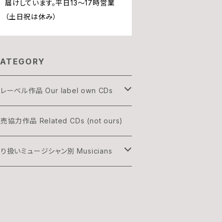
届けしています。平日13〜17時営業
（土日祝は休み）
ATEGORY
レーベル作品 Our label own CDs
OGON
売協力作品 Related CDs (not ours)
HREE & ONLY
り扱いミュージシャン別 Musicians
渡辺隆雄×吉森信
雅史 Minato Masafumi
村灰太郎カルテット
森信 Yoshimori Makoto