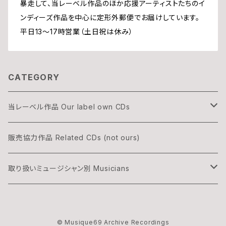
暴走して、当レーベル作品のほか応援アーティストたちのイ
ンディーズ作品を中心に定形外郵便でお届けしています。
平日13〜17時営業（土日祝は休み）
CATEGORY
当レーベル作品 Our label own CDs
DOGON
販売協力作品 Related CDs (not ours)
THREE & ONLY
取り扱いミュージシャン別 Musicians
渡辺隆雄×吉森信
湊雅史 Minato Masafumi
© Musique69 Archive Recordings