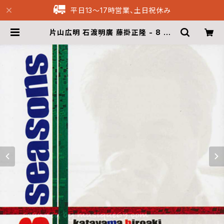
平日13〜17時営業、土日祝休み
片山広明 石渡明廣 藤掛正隆 - 8 Se
asons (CD) | Musique69 Arch
ive Recordings