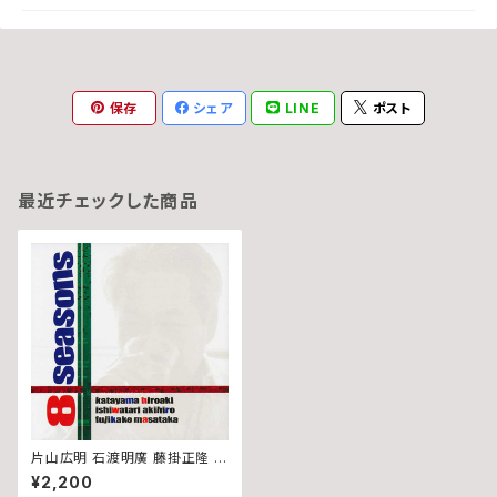
保存
シェア
LINE
ポスト
最近チェックした商品
片山広明 石渡明廣 藤掛正隆 -
8 Seasons (CD)
¥2,200