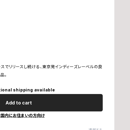
ホ
橋
石
スでリリースし続ける、東京発インディーズレーベルの良
加
作品。
片
tional shipping available
Add to cart
不
本国内にお住まいの方向け
梅
通報する