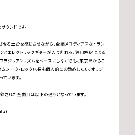
高
ス
サウンドです。
B
させる土台を感じさせながら、全編メロディアスなトラン
ョンとエレクトリックギターが入り乱れる、独自解釈による
藤
！ブラジリアンリズムをベースにしながらも、東京だからこ
のムジーク・ロック店長も個人的にお勧めしたい、オリジ
っています。
早
録された全曲目は以下の通りとなっています。
野
atu)
佐
関