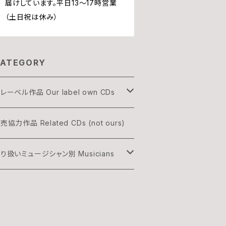
届けしています。平日13〜17時営業
（土日祝は休み）
ATEGORY
レーベル作品 Our label own CDs
OGON
売協力作品 Related CDs (not ours)
HREE & ONLY
り扱いミュージシャン別 Musicians
渡辺隆雄×吉森信
雅史 Minato Masafumi
村灰太郎カルテット
森信 Yoshimori Makoto