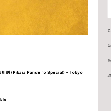
C
当
D
販
ikaia Pandeiro Special) - Tokyo
T
取
湊
able
華
吉