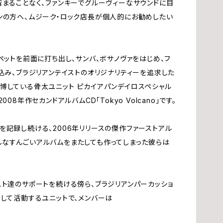
留まることなく、ファンキーでグルーヴィーなサウンドに目
ンの方へ、ムジーク・ロック店長が個人的にお勧めしたい
ム
夢
ン
辰
ペットを前面に打ち出し、サンバ、ボサノヴァをはじめ、フ
込み、ブラジリアンテイストのオリジナリティーを追求した
渡
博している骨太ユニット ピカイアパンデイロスペシャル
による、2008年作セカンドアルバムCD「Tokyo Volcano」です。
赤
記録し続ける、2006年リリースの傑作ファーストアル
華
。こんなすんごいアルバムをまたしても作ってしまった彼らは
角
スト達のサポートを続ける傍ら、ブラジリアンパーカッショ
ーして活動するユニットで、メンバーは
今