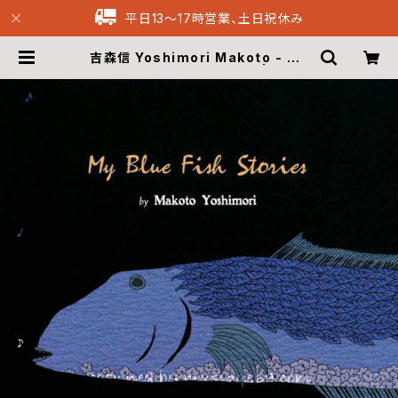
平日13〜17時営業、土日祝休み
吉森信 Yoshimori Makoto - My
Blue Fish Stories (CD) | Musi
que69 Archive Recordings