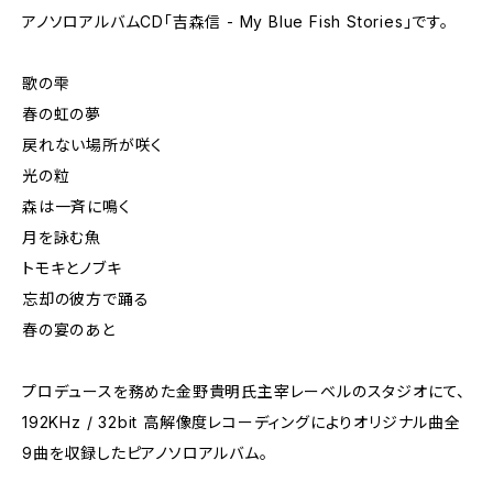
アノソロアルバムCD「吉森信 - My Blue Fish Stories」です。
歌の雫
春の虹の夢
戻れない場所が咲く
光の粒
森は一斉に鳴く
月を詠む魚
トモキとノブキ
忘却の彼方で踊る
春の宴のあと
プロデュースを務めた金野貴明氏主宰レーベルのスタジオにて、
192KHz / 32bit 高解像度レコーディングによりオリジナル曲全
9曲を収録したピアノソロアルバム。