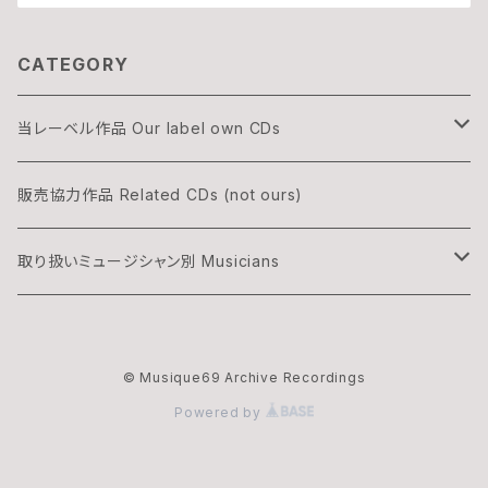
CATEGORY
当レーベル作品 Our label own CDs
DOGON
販売協力作品 Related CDs (not ours)
THREE & ONLY
取り扱いミュージシャン別 Musicians
渡辺隆雄×吉森信
湊雅史 Minato Masafumi
© Musique69 Archive Recordings
華村灰太郎カルテット
吉森信 Yoshimori Makoto
Powered by
ムジーク・ロックのオフィシャル・マーチャンダイズ
夢野カブ Yumeno Kabu