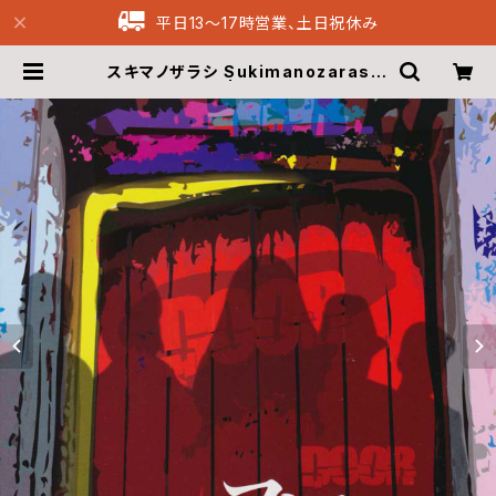
平日13〜17時営業、土日祝休み
スキマノザラシ Sukimanozarashi
- DooR (CD) | Musique69 Arc
hive Recordings