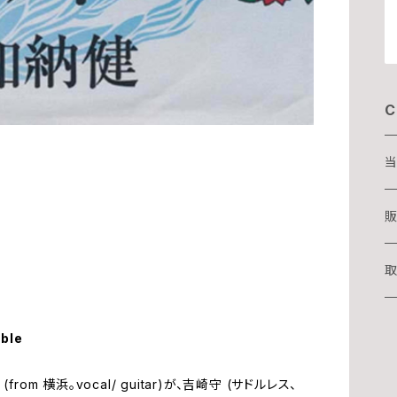
C
当
D
販
T
取
湊
able
華
吉
om 横浜。vocal/ guitar)が、吉崎守 (サドルレス、