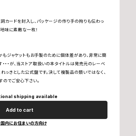
高
詞カードを封入し、パッケージの作り手の拘りも伝わっ
ス
う地味に素敵な一枚！
B
、しかもジャケットもお手製のために個体差があり、非常に簡
藤
す・・・が、当ストア取扱いの本タイトルは発売元のレーベ
、れっきとした公式盤です。決して複製品の類いではなく、
早
ですのでご安心下さい。
tional shipping available
野
Add to cart
佐
本国内にお住まいの方向け
関