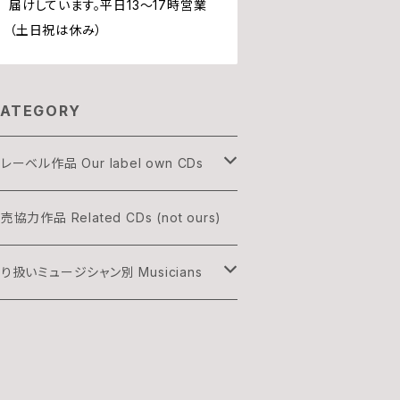
届けしています。平日13〜17時営業
（土日祝は休み）
ATEGORY
レーベル作品 Our label own CDs
OGON
売協力作品 Related CDs (not ours)
HREE & ONLY
り扱いミュージシャン別 Musicians
渡辺隆雄×吉森信
雅史 Minato Masafumi
村灰太郎カルテット
森信 Yoshimori Makoto