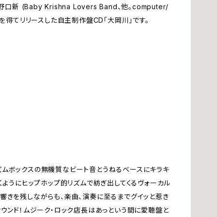
と野口新 (Baby Krishna Lovers Band、他。computer/
ム
夢
クアップを得てリリースした自主制作盤CD「大岡川」です。
ン
辰
渡
赤
華
角
、リズムボックスの無機質なビート音とうねるベースにキラキ
くようにヒップホップ的リズムで紡ぎ出してくるヴォーカル
今
響きを残しながらも、楽曲、演奏に至るまでグイッと惹き
サウンド！ムジーク・ロック店長はあっという間に愛聴盤と