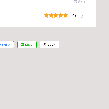
通報する
ホ
(1)
橋
石
シェア
LINE
ポスト
加
片
不
梅