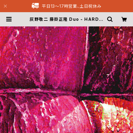
平日13〜17時営業、土日祝休み
灰野敬二 藤掛正隆 Duo - HARDを
何十乗させたら光の粒が降り注ぐの
か？ (CD) | Musique69 Archive
Recordings