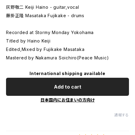
灰野敬二 Keiji Haino - guitar,vocal
藤掛正隆 Masataka Fujikake - drums
Recorded at Stormy Monday Yokohama
Titled by Haino Keiji
Edited,Mixed by Fujikake Masataka
Mastered by Nakamura Soichiro(Peace Music)
International shipping available
Add to cart
日本国内にお住まいの方向け
通報する