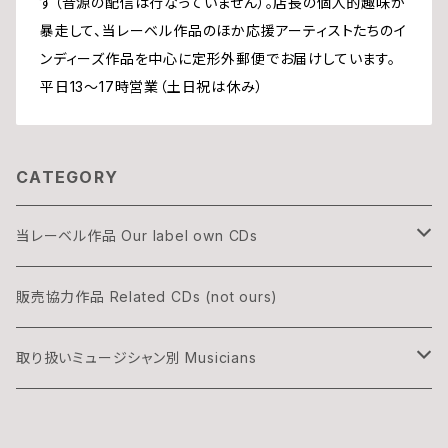
す（音源の配信は行なっていません）。店長の個人的趣味が
暴走して、当レーベル作品のほか応援アーティストたちのイ
ンディーズ作品を中心に定形外郵便でお届けしています。
平日13〜17時営業（土日祝は休み）
CATEGORY
当レーベル作品 Our label own CDs
DOGON
販売協力作品 Related CDs (not ours)
THREE & ONLY
取り扱いミュージシャン別 Musicians
渡辺隆雄×吉森信
湊雅史 Minato Masafumi