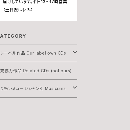
届けしています。平日13〜17時営業
（土日祝は休み）
ATEGORY
レーベル作品 Our label own CDs
OGON
売協力作品 Related CDs (not ours)
HREE & ONLY
り扱いミュージシャン別 Musicians
渡辺隆雄×吉森信
雅史 Minato Masafumi
村灰太郎カルテット
森信 Yoshimori Makoto