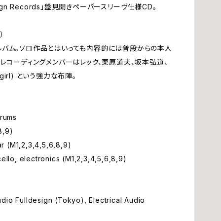
ign Records」盤見開きペーパースリーヴ仕様CD。
高
）
ス
バム。ソロ作品とはいっても内容的には普段からの本人
レコーディングメンバーはレック、栗原道夫、坂本弘道、
B
girl) という強力な布陣。
藤
rums
早
8,9)
 (M1,2,3,4,5,6,8,9)
o, electronics (M1,2,3,4,5,6,8,9)
野
佐
dio Fulldesign (Tokyo), Electrical Audio
関