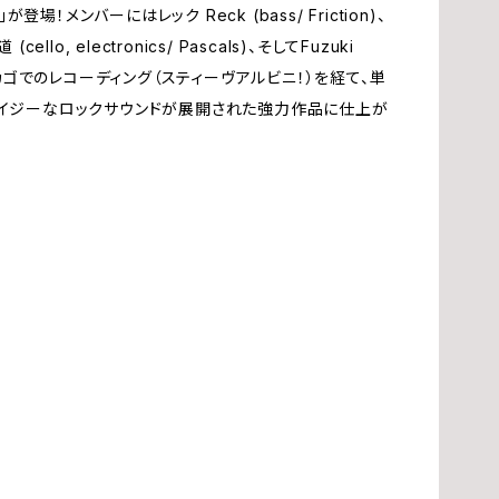
ue」が登場！メンバーにはレック Reck (bass/ Friction)、
ム
夢
cello, electronics/ Pascals)、そしてFuzuki
ン
、東京、シカゴでのレコーディング（スティーヴアルビニ！）を経て、単
ノイジーなロックサウンドが展開された強力作品に仕上が
辰
渡
赤
華
角
今