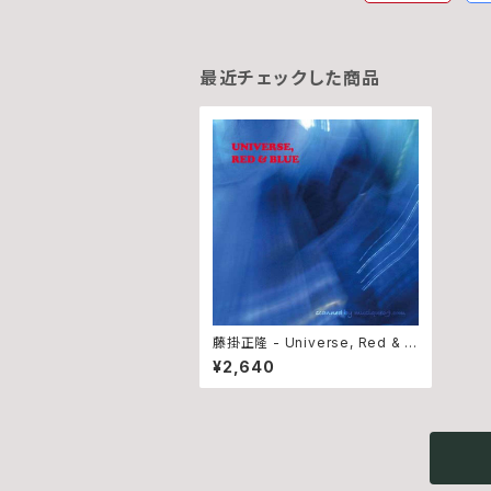
最近チェックした商品
藤掛正隆 - Universe, Red & B
lue (CD)
¥2,640