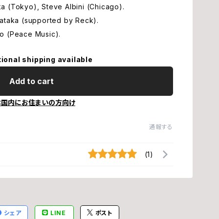
 (Tokyo), Steve Albini (Chicago).
ataka (supported by Reck).
ホ
o (Peace Music).
橋
tional shipping available
Add to cart
石
本国内にお住まいの方向け
加
通報する
片
(1)
不
梅
シェア
LINE
ポスト