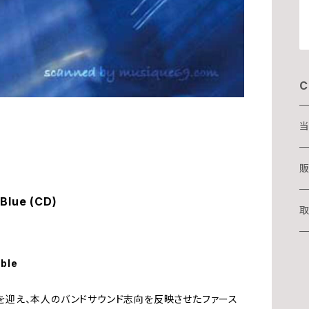
C
当
D
販
Blue (CD)
T
取
湊
able
華
吉
ト陣を迎え、本人のバンドサウンド志向を反映させたファース