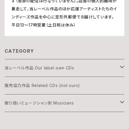
す（音源の配信は行なっていません）。店長の個人的趣味が
暴走して、当レーベル作品のほか応援アーティストたちのイ
ンディーズ作品を中心に定形外郵便でお届けしています。
平日13〜17時営業（土日祝は休み）
CATEGORY
当レーベル作品 Our label own CDs
DOGON
販売協力作品 Related CDs (not ours)
THREE & ONLY
取り扱いミュージシャン別 Musicians
渡辺隆雄×吉森信
湊雅史 Minato Masafumi