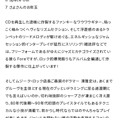
7 さよさんのお年玉
CDを再生した途端に炸裂するファンキーなワウワウギター、粘っ
こく絡みつくヘヴィなリズムセクション、そして浮遊感のあるトラ
ンペットのリードメロディが駆けめぐる、エネルギッシュなジャム
セッション的インタープレイが猛烈にスリリング！雑誌評などで
は、フリーフォームであるがゆえにジャズとカテゴライズされてい
る彼ら Foreですが、ロック的爆発振りもアルバム全編通して炸
裂する傑作に仕上がっています！
そしてムジーク・ロック店長ご贔屓のドラマー 湊雅史は、あくまで
グルーヴを主体とする現在のブッといドラミングに至る過渡期と
でも言えばいいのか、切れ味抜群のシャープさが凄まじく冴え渡
り、80年代後期〜90年代初頭のプレイスタイルでもあるテクニ
カルな小技が満載で、若かりし時代ならではのやんちゃなプレイ
が楽しめます。ジャンルを問わない彼の活動を支持するファンな