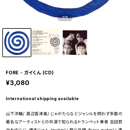
1
/3
FORE - ガイくん (CD)
¥3,080
International shipping available
山下洋輔/ 渡辺香津美/ じゃがたらなどジャンルを問わず多数の
著名なアーティストとの共演で知られるトランペット奏者 吉田哲
治を中心に、橋本じゅん (guitar)/ 早川岳晴 (bass guitar)/ 湊