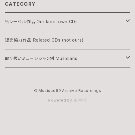
CATEGORY
当レーベル作品 Our label own CDs
DOGON
販売協力作品 Related CDs (not ours)
THREE & ONLY
取り扱いミュージシャン別 Musicians
渡辺隆雄×吉森信
湊雅史 Minato Masafumi
© Musique69 Archive Recordings
華村灰太郎カルテット
吉森信 Yoshimori Makoto
Powered by
ムジーク・ロックのオフィシャル・マーチャンダイズ
夢野カブ Yumeno Kabu
辰巳小五郎 Tatsumi Kogoro