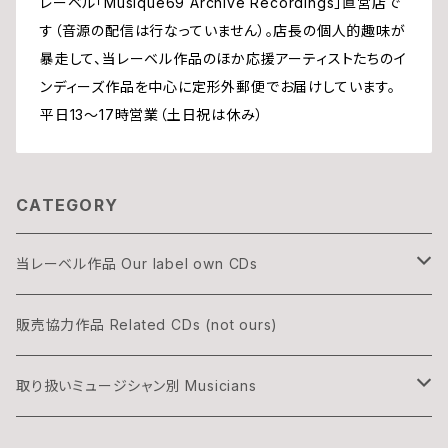
レーベル「Musique69 Archive Recordings」直営店で
す（音源の配信は行なっていません）。店長の個人的趣味が
暴走して、当レーベル作品のほか応援アーティストたちのイ
ンディーズ作品を中心に定形外郵便でお届けしています。
平日13〜17時営業（土日祝は休み）
CATEGORY
当レーベル作品 Our label own CDs
DOGON
販売協力作品 Related CDs (not ours)
THREE & ONLY
取り扱いミュージシャン別 Musicians
渡辺隆雄×吉森信
湊雅史 Minato Masafumi