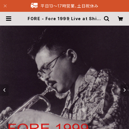
平日13〜17時営業、土日祝休み
FORE - Fore 1999 Live at Shinj
uku Pitinn (CD) | Musique69
Archive Recordings